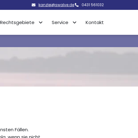
kanzlei@swalve.de
0431 561032
Rechtsgebiete
Service
Kontakt
sten Fällen.
lg, wenn sie nicht